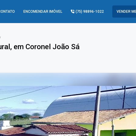
CONTATO
ENCOMENDAR IMÓVEL
(75) 98896-1022
VENDER ME
á
ural, em Coronel João Sá